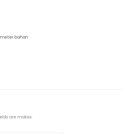
a meter bahan
m
ields are makes.