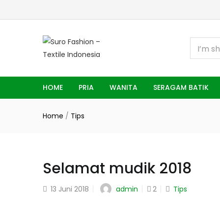
HOME
PRIA
WANITA
SERAGAM BATIK
Home
/
Tips
Selamat mudik 2018
Posted
admin
13 Juni 2018
2
Tips
on