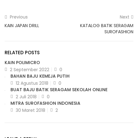
Previous
Next
KAIN JAPAN DRILL
KATALOG BATIK SERAGAM
SUROFASHION
RELATED POSTS
KAIN POLIMICRO
Posted
2 September 2022
0
on
BAHAN BAJU KEMEJA PUTIH
Posted
12 Agustus 2018
0
on
BUAT BAJU BATIK SERAGAM SEKOLAH ONLINE
Posted
2 Juli 2018
0
on
MITRA SUROFASHION INDONESIA
Posted
30 Maret 2018
2
on