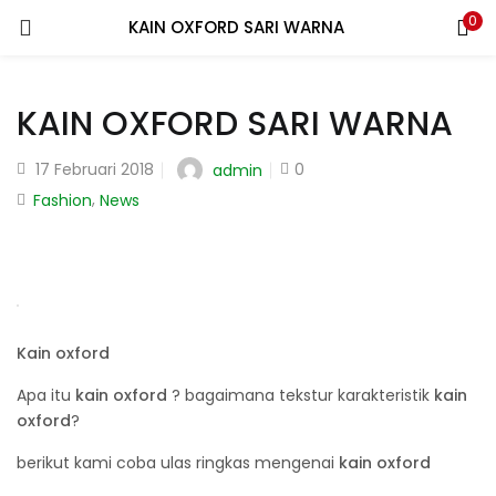
0
KAIN OXFORD SARI WARNA
LOGIN
REGISTER
KAIN OXFORD SARI WARNA
Enter your username and password to login.
Posted
17 Februari 2018
0
admin
on
,
Fashion
News
Remember me
Login
Kain oxford
Lost password?
Apa itu
kain oxford
? bagaimana tekstur karakteristik
kain
oxford
?
berikut kami coba ulas ringkas mengenai
kain oxford