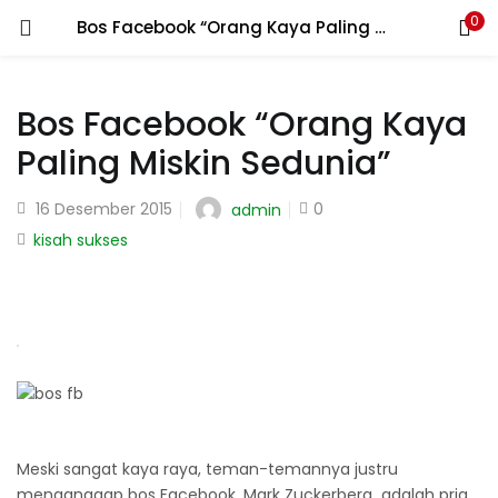
0
Bos Facebook “Orang Kaya Paling Miskin Sedunia”
LOGIN
REGISTER
Bos Facebook “Orang Kaya
Enter your username and password to login.
Paling Miskin Sedunia”
Posted
16 Desember 2015
0
admin
on
kisah sukses
Remember me
Login
Lost password?
Meski sangat kaya raya, teman-temannya justru
menganggap bos Facebook, Mark Zuckerberg adalah pria