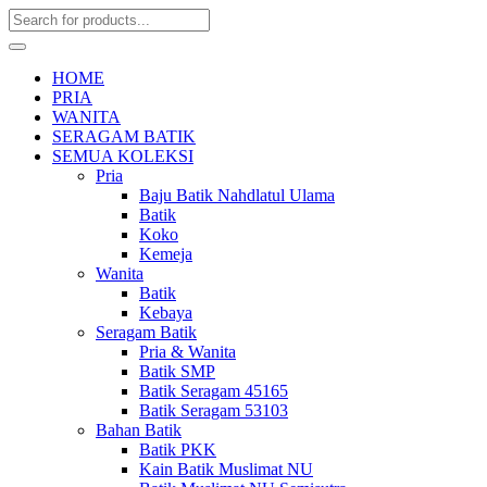
HOME
PRIA
WANITA
SERAGAM BATIK
SEMUA KOLEKSI
Pria
Baju Batik Nahdlatul Ulama
Batik
Koko
Kemeja
Wanita
Batik
Kebaya
Seragam Batik
Pria & Wanita
Batik SMP
Batik Seragam 45165
Batik Seragam 53103
Bahan Batik
Batik PKK
Kain Batik Muslimat NU