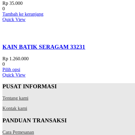
Rp
35.000
0
Tambah ke keranjang
Quick View
KAIN BATIK SERAGAM 33231
Rp
1.260.000
0
Produk
Pilih opsi
ini
Quick View
memiliki
beberapa
PUSAT INFORMASI
varian.
Pilihan
Tentang kami
ini
dapat
Kontak kami
diambil
di
PANDUAN TRANSAKSI
halaman
produk
Cara Pemesanan