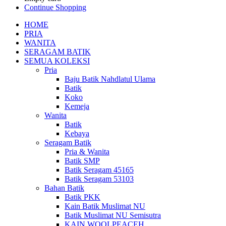
Continue Shopping
HOME
PRIA
WANITA
SERAGAM BATIK
SEMUA KOLEKSI
Pria
Baju Batik Nahdlatul Ulama
Batik
Koko
Kemeja
Wanita
Batik
Kebaya
Seragam Batik
Pria & Wanita
Batik SMP
Batik Seragam 45165
Batik Seragam 53103
Bahan Batik
Batik PKK
Kain Batik Muslimat NU
Batik Muslimat NU Semisutra
KAIN WOOLPEACEH