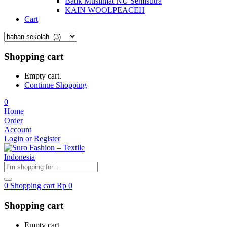
Batik Muslimat NU Semisutra
KAIN WOOLPEACEH
Cart
Shopping cart
Empty cart.
Continue Shopping
0
Home
Order
Account
Login or Register
0
Shopping cart
Rp
0
Shopping cart
Empty cart.